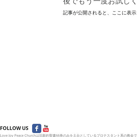
後でもう一度お試し
記事が公開されると、ここに表示
FOLLOW US
Love Joy Peace Churchは旧新約聖書66巻のみを土台としているプロテスタント系の教会