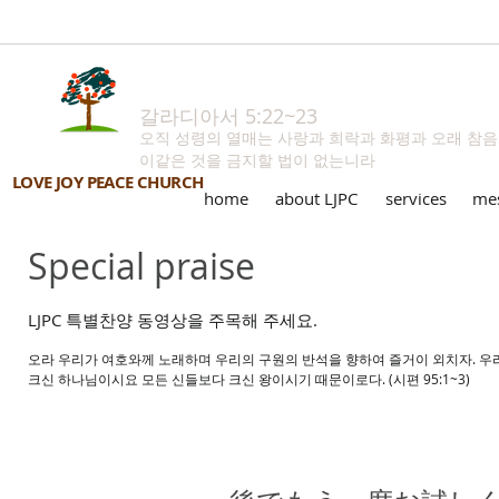
갈라디아서 5:22~23
오직 성령의 열매는 사랑과 희락과 화평과 오래 참
이같은 것을 금지할 법이 없는니라
LOVE JOY PEACE CHURCH
home
about LJPC
services
me
Special praise
LJPC 특별찬양 동영상을 주목해 주세요.
오라 우리가 여호와께 노래하며 우리의 구원의 반석을 향하여 즐거이 외치자. 우
크신 하나님이시요 모든 신들보다 크신 왕이시기 때문이로다. (시편 95:1~3)