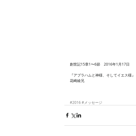
創世記15章1〜6節　2016年1月17日
『アブラハムと神様、そしてイエス様』
花崎綾兄 
#2016
#メッセージ