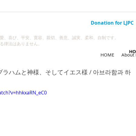
Donation for LJPC
3
愛、喜び、平安、寛容、親切、善意、誠実、柔和、自制です。
る律法はありません。
HO
HOME
About 
アブラハムと神様、そしてイエス様 / 아브라함과 하
atch?v=hhkxaRN_eC0