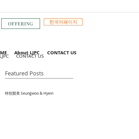
한국어페이지
OFFERING
ME
About LJPC
CONTACT US
LJPC
CONTACT US
Featured Posts
特別賛美 Seungwoo & Hyein