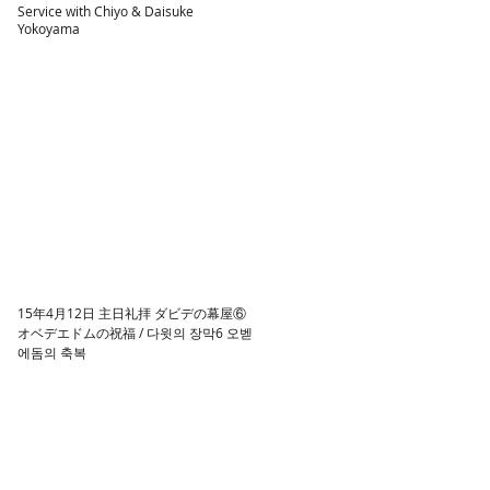
Service with Chiyo & Daisuke
Yokoyama
15年4月12日 主日礼拝 ダビデの幕屋⑥
オベデエドムの祝福 / 다윗의 장막6 오벧
에돔의 축복