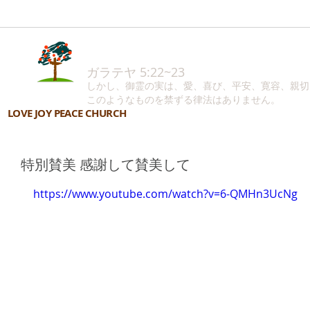
ガラテヤ 5:22~23
しかし、御霊の実は、愛、喜び、平安、寛容、親切
このようなものを禁ずる律法はありません。
LOVE JOY PEACE CHURCH
特別賛美 感謝して賛美して
https://www.youtube.com/watch?v=6-QMHn3UcNg