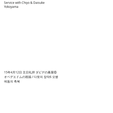
Service with Chiyo & Daisuke
Yokoyama
15年4月12日 主日礼拝 ダビデの幕屋⑥
オベデエドムの祝福 / 다윗의 장막6 오벧
에돔의 축복