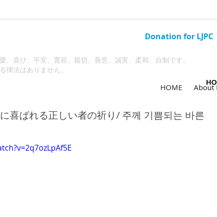
Donation for LJPC
3
愛、喜び、平安、寛容、親切、善意、誠実、柔和、自制です。
る律法はありません。
HO
HOME
About 
 主に喜ばれる正しい者の祈り/ 주께 기쁨되는 바른
atch?v=2q7ozLpAf5E