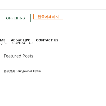
한국어페이지
OFFERING
ME
About LJPC
CONTACT US
LJPC
CONTACT US
Featured Posts
特別賛美 Seungwoo & Hyein