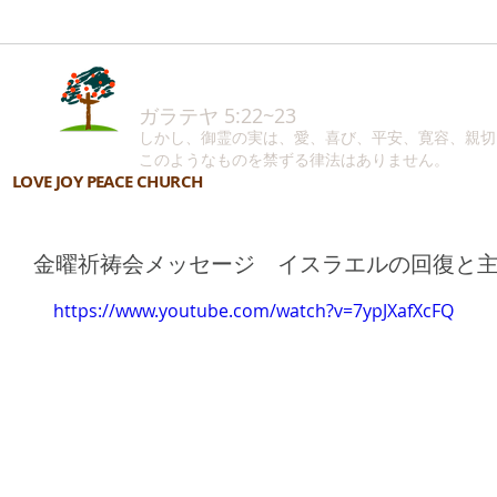
ガラテヤ 5:22~23
しかし、御霊の実は、愛、喜び、平安、寛容、親切
このようなものを禁ずる律法はありません。
LOVE JOY PEACE CHURCH
金曜祈祷会メッセージ イスラエルの回復と
https://www.youtube.com/watch?v=7ypJXafXcFQ