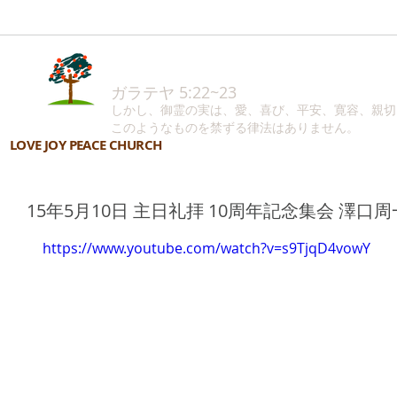
ガラテヤ 5:22~23
しかし、御霊の実は、愛、喜び、平安、寛容、親切
このようなものを禁ずる律法はありません。
LOVE JOY PEACE CHURCH
15年5月10日 主日礼拝 10周年記念集会 澤口
https://www.youtube.com/watch?v=s9TjqD4vowY