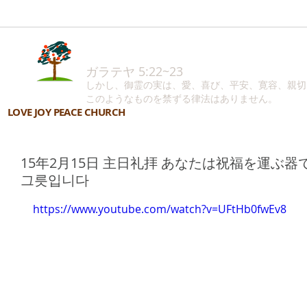
ガラテヤ 5:22~23
しかし、御霊の実は、愛、喜び、平安、寛容、親切
このようなものを禁ずる律法はありません。
LOVE JOY PEACE CHURCH
15年2月15日 主日礼拝 あなたは祝福を運ぶ器で
그릇입니다
https://www.youtube.com/watch?v=UFtHb0fwEv8