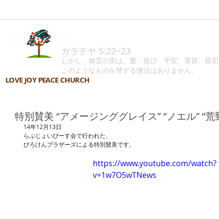
ガラテヤ 5:22~23
しかし、御霊の実は、愛、喜び、平安、寛容、親切
このようなものを禁ずる律法はありません。
LOVE JOY PEACE CHURCH
特別賛美 “アメージンググレイス” “ノエル” “
14年12月13日 
らぶじょいぴーす会で行われた、 
ぴろけんブラザーズによる特別賛美です。 
https://www.youtube.com/watch?
v=1w7O5wTNews