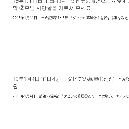
15年1月11日 主日礼拝 ダビデの幕屋②主を愛す
막 ②주님 사랑함을 가르쳐 주세요
2015年1月11日 申命記6章4〜5節 『ダビデの幕屋②主を愛する事を教えて
15年1月4日 主日礼拝 ダビデの幕屋①ただ一つの願
원
2015年1月4日 詩篇27篇4節 『ダビデの幕屋①ただ一つの願い』 #メッセー