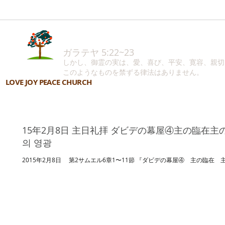
ガラテヤ 5:22~23
しかし、御霊の実は、愛、喜び、平安、寛容、親切
このようなものを禁ずる律法はありません。
LOVE JOY PEACE CHURCH
15年2月8日 主日礼拝 ダビデの幕屋④主の臨在主の栄
의 영광
2015年2月8日 第2サムエル6章1〜11節 『ダビデの